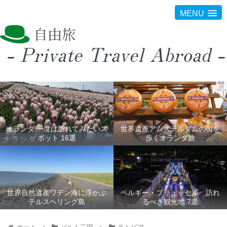
MENU
オランダ 一度は訪れてみたいス
世界遺産アムステルダムの街を
ポット 16選
歩くオランダ旅
世界自然遺産ワデン海に浮かぶ
ベルギー・ブリュッセル 訪れ
テルスヘリング島
るべき観光地 7選