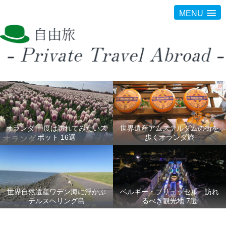
MENU
オランダ 一度は訪れてみたいス
世界遺産アムステルダムの街を
ポット 16選
歩くオランダ旅
世界自然遺産ワデン海に浮かぶ
ベルギー・ブリュッセル 訪れ
テルスヘリング島
るべき観光地 7選