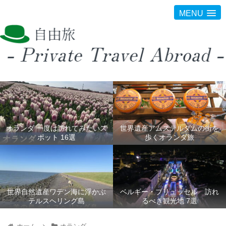
MENU
オランダ 一度は訪れてみたいス
世界遺産アムステルダムの街を
ポット 16選
歩くオランダ旅
世界自然遺産ワデン海に浮かぶ
ベルギー・ブリュッセル 訪れ
テルスヘリング島
るべき観光地 7選