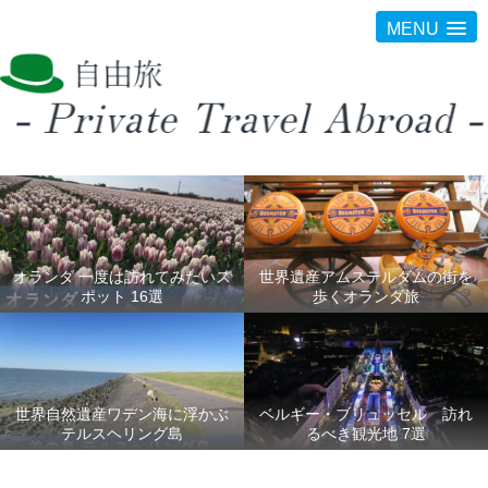
MENU
オランダ 一度は訪れてみたいス
世界遺産アムステルダムの街を
ポット 16選
歩くオランダ旅
世界自然遺産ワデン海に浮かぶ
ベルギー・ブリュッセル 訪れ
テルスヘリング島
るべき観光地 7選